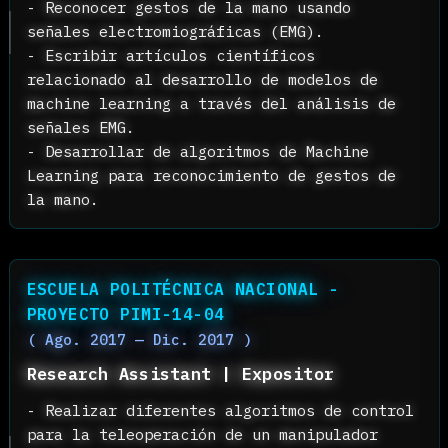
JRTEC S.A.S.
( 2019 — Actualidad )
Chatbot Expert | Frontend Develope
CTO-Founder
- Desarrollar y diseñar de asistentes
conversacionales para agilizar operacio
en empresas InsuraTech | E-commerce.
- Diseñar de interfaces para aplicacion
web y móviles. Paneles de administració
gestión de personal.
ESCUELA POLITÉCNICA NACIONAL -
PROYECTO CEPRA XIII-2019