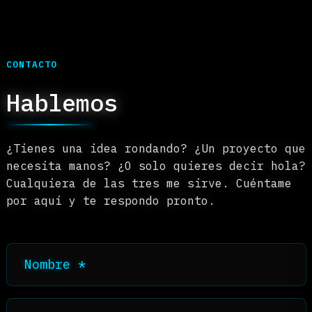
Convierto datos sueltos en
respuestas concretas para tomar
decisiones — sin sobrediseñar el
esquema "por si acaso".
PORTAFOLIO
Proyectos