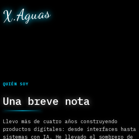
Diseño y construyo soluciones tecnoló
que resuelven problemas reales. Mezcl
machine learning, buen diseño y crite
producto para que cada herramienta se
sienta clara, útil y — con suerte — u
más amable.
X.Aguas