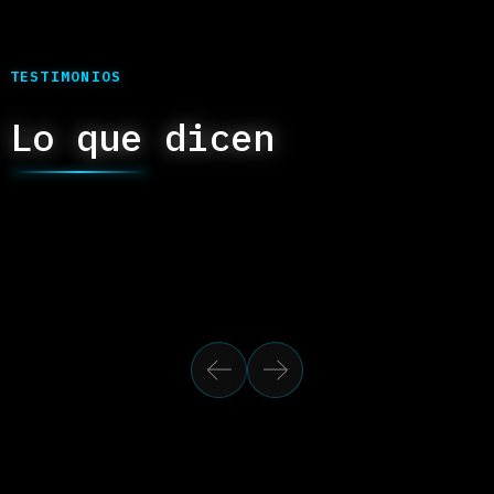
APIs claras, rápidas y bien
documentadas. Pienso primero en
cómo se va a consumir, después en
cómo se va a escalar — en ese
orden. Python para el cerebro,
infraestructura cloud para los
músculos.
Bases de datos · PostgreSQL
Modelado, consultas y análisis.