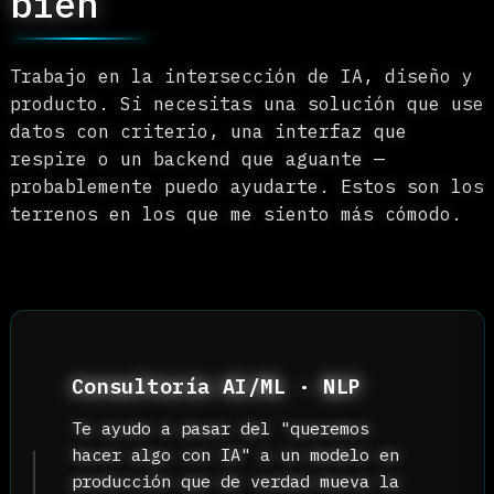
PROYECTO PIMI-14-04
( Ago. 2017 — Dic. 2017 )
Research Assistant | Expositor
- Realizar diferentes algoritmos de con
para la teleoperación de un manipulador
móvil.
- Desarrollar algoritmos para la detecc
de objetos en tiempo real aplicando vis
por computador. Método Aplicado: SURF
(Speeded up robust features).
- Colaborar en la escritura de varios
artículos científicos relacionados con 
proyecto.