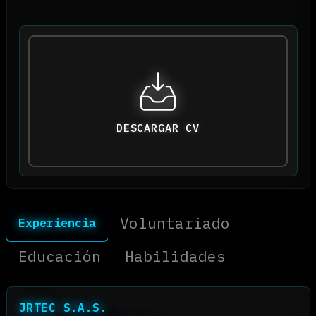
los problemas claros y las soluciones
respetan al usuario.
NOMBRE
Xavier Aguas
DIRECCIÓN
Quito-Ecuador
TELÉFONO
(+593) 995 678 73
EMAIL
xavieraguas03@gma
om
WHATSAPP
Xavier Ivan Aguas