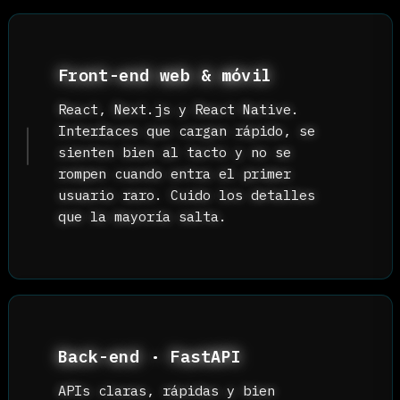
probablemente puedo ayudarte. Estos s
terrenos en los que me siento más cóm
Consultoría AI/ML · NLP
Te ayudo a pasar del "queremos
hacer algo con IA" a un modelo en
producción que de verdad mueva la
aguja. Datos, redes neuronales y
decisiones pragmáticas sobre cuándo
usar (y cuándo no) ML.