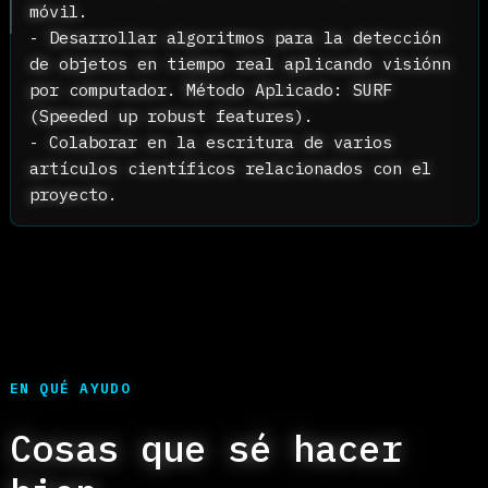
( 2019 — 2020 )
AI/ML Researcher | Scientific Pape
Writer
- Reconocer gestos de la mano usando
señales electromiográficas (EMG).
- Escribir artículos científicos
relacionado al desarrollo de modelos de
machine learning a través del análisis 
señales EMG.
- Desarrollar de algoritmos de Machine
Learning para reconocimiento de gestos 
la mano.
ESCUELA POLITÉCNICA NACIONAL -