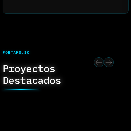
Front-end web & móvil
React, Next.js y React Native.
Interfaces que cargan rápido, se
sienten bien al tacto y no se
rompen cuando entra el primer
usuario raro. Cuido los detalles
que la mayoría salta.
Back-end · FastAPI